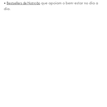
•
que apoiam o bem-estar no dia a
Bestsellers de Nutrição
dia.