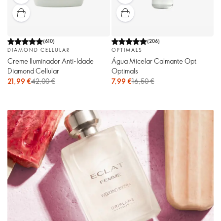
(
610
)
(
206
)
DIAMOND CELLULAR
OPTIMALS
Creme Iluminador Anti-Idade
Água Micelar Calmante Opt
Diamond Cellular
Optimals
21,99 €
42,00 €
7,99 €
16,50 €