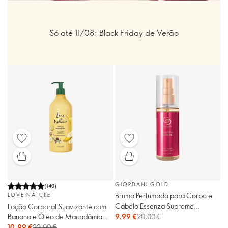
Só até 11/08: Black Friday de Verão
GIORDANI GOLD
(
140
)
Bruma Perfumada para Corpo e
LOVE NATURE
Cabelo Essenza Supreme
Loção Corporal Suavizante com
Giordani Gold
Banana e Óleo de Macadâmia
9,99 €
20,00 €
Biológicos Love Nature
10,99 €
22,00 €