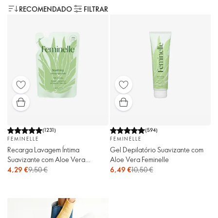
RECOMENDADO
FILTRAR
(
1231
)
(
594
)
FEMINELLE
FEMINELLE
Recarga Lavagem Íntima
Gel Depilatório Suavizante com
Suavizante com Aloe Vera
Aloe Vera Feminelle
Feminelle
4,29 €
9,50 €
6,49 €
10,50 €