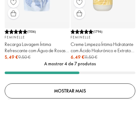
(
1106
)
(
1796
)
FEMINELLE
FEMINELLE
Recarga Lavagem Íntima
Creme Limpeza Íntima Hidratante
Refrescante com Água de Rosas
com Ácido Hialurónico e Extrato
Feminelle
de Pêssego Feminelle
5,49 €
9,50 €
6,49 €
11,50 €
A mostrar 4 de 7 produtos
MOSTRAR MAIS