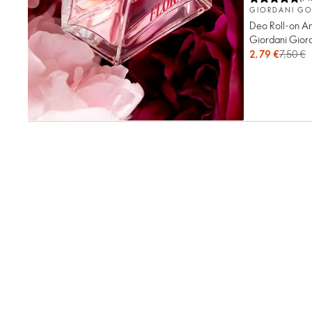
GIORDANI GO
Deo Roll-on An
Giordani Gior
2,79 €
7,50 €