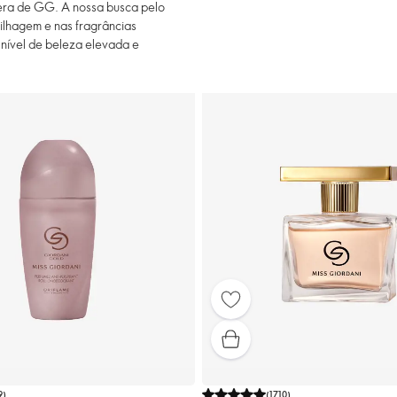
 era de GG. A nossa busca pelo
ilhagem e nas fragrâncias
 nível de beleza elevada e
9
)
(
1710
)