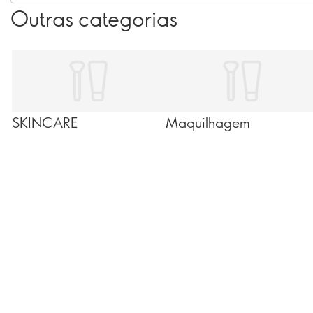
Outras categorias
de nicho, aqui encontras tudo o que precisas para falar
(e cheirar) como um verdadeiro insider. Continua a
explorar e eleva o teu jogo de fragrâncias...
SKINCARE
Maquilhagem