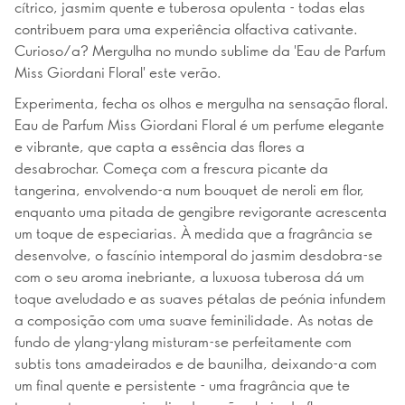
cítrico, jasmim quente e tuberosa opulenta - todas elas
contribuem para uma experiência olfactiva cativante.
Curioso/a? Mergulha no mundo sublime da 'Eau de Parfum
Miss Giordani Floral' este verão.
Experimenta, fecha os olhos e mergulha na sensação floral.
Eau de Parfum Miss Giordani Floral é um perfume elegante
e vibrante, que capta a essência das flores a
desabrochar. Começa com a frescura picante da
tangerina, envolvendo-a num bouquet de neroli em flor,
enquanto uma pitada de gengibre revigorante acrescenta
um toque de especiarias. À medida que a fragrância se
desenvolve, o fascínio intemporal do jasmim desdobra-se
com o seu aroma inebriante, a luxuosa tuberosa dá um
toque aveludado e as suaves pétalas de peónia infundem
a composição com uma suave feminilidade. As notas de
fundo de ylang-ylang misturam-se perfeitamente com
subtis tons amadeirados e de baunilha, deixando-a com
um final quente e persistente - uma fragrância que te