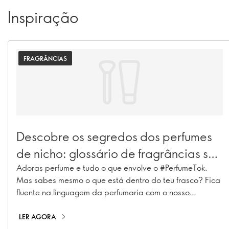
Inspiração
FRAGRÂNCIAS
Descobre os segredos dos perfumes
de nicho: glossário de fragrâncias só
para insiders
Adoras perfume e tudo o que envolve o #PerfumeTok.
Mas sabes mesmo o que está dentro do teu frasco? Fica
fluente na linguagem da perfumaria com o nosso
glossário de perfumes de nicho, o teu passe direto para
os bastidores da criação de fragrâncias. Dos
LER AGORA
ingredientes mais exclusivos aos segredos da perfumaria