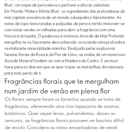
Blue', um toque de pera eleva o perfume a alturas celestiais.
Em 'Nordic Waters Infinite Blue', os ingredientes das profundezas do
mar captam a essência de um mundo subaquático hipnotizante. As
notas de topo texturizadas e polpudas de pera e mirtilo misturam-se
com notas verdes orvalhadas para abrir a fragrância com uma
frescura arrojada. O poderoso e luminoso Acorde de Mar Profundo
mergulha-te no fascinante desconhecido, evocando uma profunda e
revitalizante mineralidade marinha. Realçado pelas explosivas
facetas florais da Rosa e da Flor de Lótus, as ondas de um misterioso
Acorde Mineral fundem-se com a Madeira de Cedro. É um must-
have para os dias em que se quer trazer as maravilhas da natureza
para mais perto de ti.
Fragrâncias florais que te mergulham
num jardim de verão em plena flor
Os florais sempre foram os favoritos quando se trata de
fragrâncias, oferecendo uma rica tapeçaria de aromas
botânicos. Quer sejam leves, pulverulentas, doces ou
sensuais, as fragrâncias florais possuem um fascínio difícil
de resistir. Considera as notas encantadoras de neroli