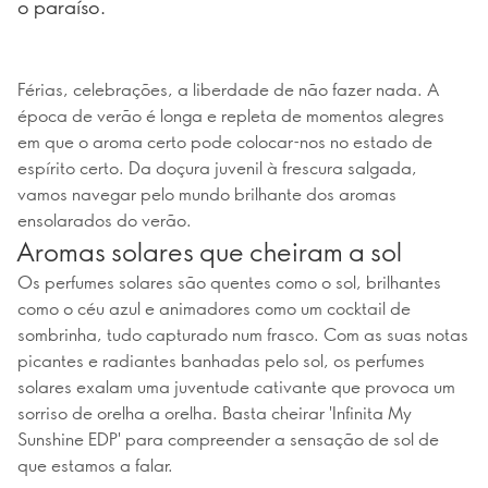
o paraíso.
Férias, celebrações, a liberdade de não fazer nada. A
época de verão é longa e repleta de momentos alegres
em que o aroma certo pode colocar-nos no estado de
espírito certo. Da doçura juvenil à frescura salgada,
vamos navegar pelo mundo brilhante dos aromas
ensolarados do verão.
Aromas solares que cheiram a sol
Os perfumes solares são quentes como o sol, brilhantes
como o céu azul e animadores como um cocktail de
sombrinha, tudo capturado num frasco. Com as suas notas
picantes e radiantes banhadas pelo sol, os perfumes
solares exalam uma juventude cativante que provoca um
sorriso de orelha a orelha. Basta cheirar 'Infinita My
Sunshine EDP' para compreender a sensação de sol de
que estamos a falar.