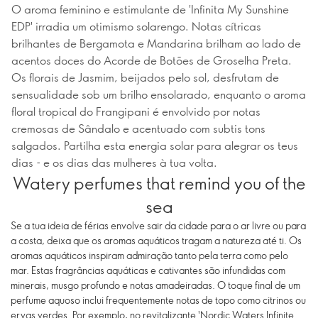
O aroma feminino e estimulante de 'Infinita My Sunshine
EDP' irradia um otimismo solarengo. Notas cítricas
brilhantes de Bergamota e Mandarina brilham ao lado de
acentos doces do Acorde de Botões de Groselha Preta.
Os florais de Jasmim, beijados pelo sol, desfrutam de
sensualidade sob um brilho ensolarado, enquanto o aroma
floral tropical do Frangipani é envolvido por notas
cremosas de Sândalo e acentuado com subtis tons
salgados. Partilha esta energia solar para alegrar os teus
dias - e os dias das mulheres à tua volta.
Watery perfumes that remind you of the
sea
Se a tua ideia de férias envolve sair da cidade para o ar livre ou para
a costa, deixa que os aromas aquáticos tragam a natureza até ti. Os
aromas aquáticos inspiram admiração tanto pela terra como pelo
mar. Estas fragrâncias aquáticas e cativantes são infundidas com
minerais, musgo profundo e notas amadeiradas. O toque final de um
perfume aquoso inclui frequentemente notas de topo como citrinos ou
ervas verdes. Por exemplo, no revitalizante 'Nordic Waters Infinite