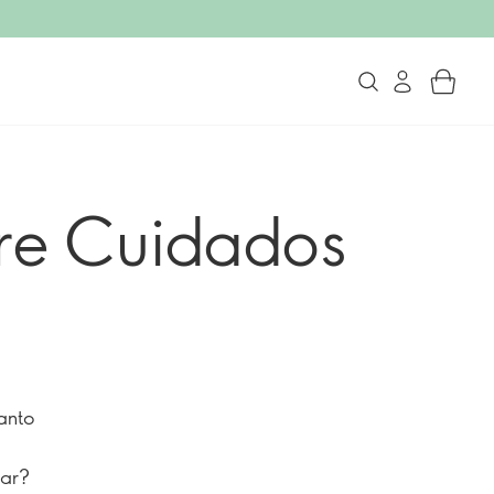
re Cuidados
uanto
car?