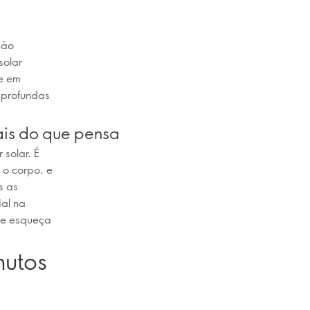
não
solar
se em
 profundas
ais do que pensa
solar. É
 o corpo, e
s as
al na
se esqueça
nutos