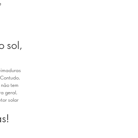
e
 sol,
ueimaduras
 Contudo,
o não tem
a geral,
tor solar
as!