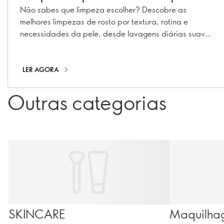
de pele
Não sabes que limpeza escolher? Descobre as
melhores limpezas de rosto por textura, rotina e
necessidades da pele, desde lavagens diárias suaves
até à dupla limpeza.
LER AGORA
Outras categorias
SKINCARE
Maquilha