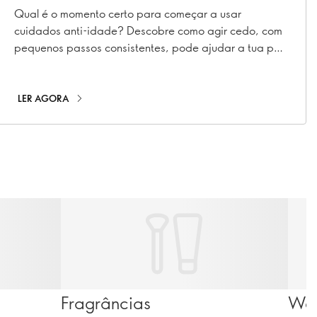
idade?
Qual é o momento certo para começar a usar
cuidados anti-idade? Descobre como agir cedo, com
pequenos passos consistentes, pode ajudar a tua pele
a manter-se com um aspeto mais jovem durante mais
tempo.
LER AGORA
Fragrâncias
Wel