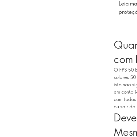
Leia ma
proteçã
Quan
com 
O FPS 50 b
solares 50
isto não s
em conta i
com todos 
ou sair do 
Deve 
Mesm