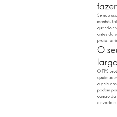
fazer
Se não usa
manhã, tal
quando che
antes da e
praia, arr
O se
larg
O FPS prot
queimadura
a pele dos
podem pen
cancro da 
elevado e 