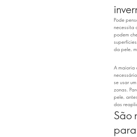
inver
Pode pensa
necessita 
podem cheg
superfície
da pele, m
A maioria 
necessário
se usar um
zonas. Par
pele, ante
das reapli
São 
para