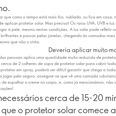
no.
r que como o tempo está mais frio, nublado, ou fica em casa, 
de aplicar protetor solar. Mas precisa! Os raios UVA, UVB e luz 
ar à pele, mesmo nestas condições. A luz solar pode refletir-
s brilhantes e passar pelas janelas, chegando às camadas mais
esmo que não o sinta.
Deveria aplicar muito m
das pessoas aplica uma quantidade muito reduzida de protetor 
 cerca de 2 colheres de sopa de protetor solar para cobrir todo
 protetor em spray, poderá ser difícil garantir que chega a toda
a jogar pelo seguro, assegure-se que vê uma camada substanci
s de espalhar o creme no corpo, e, como já mencionámos, não 
cações!
necessários cerca de 15-20 mi
 que o protetor solar comece a