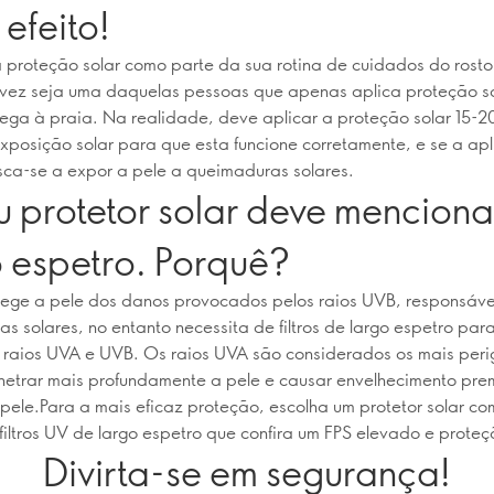
 efeito!
 proteção solar como parte da sua rotina de cuidados do rosto
vez seja uma daquelas pessoas que apenas aplica proteção s
ga à praia. Na realidade, deve aplicar a proteção solar 15-2
xposição solar para que esta funcione corretamente, e se a apl
isca-se a expor a pele a queimaduras solares.
u protetor solar deve menciona
o espetro. Porquê?
ege a pele dos danos provocados pelos raios UVB, responsáve
s solares, no entanto necessita de filtros de largo espetro par
 raios UVA e UVB. Os raios UVA são considerados os mais peri
etrar mais profundamente a pele e causar envelhecimento pre
pele.Para a mais eficaz proteção, escolha um protetor solar c
filtros UV de largo espetro que confira um FPS elevado e prote
Divirta-se em segurança!