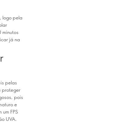
, logo pela
olar
0 minutos
icar já na
r
is pelas
a proteger
gosos, pois
maturo e
om um FPS
ção UVA.