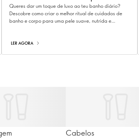
banho e corpo
Queres dar um toque de luxo ao teu banho diário?
Descobre como criar o melhor ritual de cuidados de
banho e corpo para uma pele suave, nutrida e
mimada.
LER AGORA
gem
Cabelos