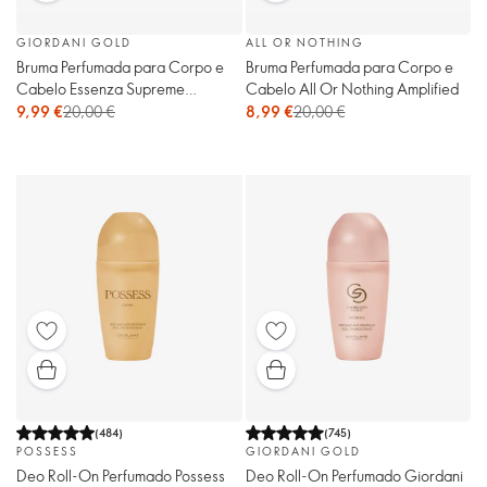
GIORDANI GOLD
ALL OR NOTHING
Bruma Perfumada para Corpo e
Bruma Perfumada para Corpo e
Cabelo Essenza Supreme
Cabelo All Or Nothing Amplified
Giordani Gold
9,99 €
20,00 €
8,99 €
20,00 €
(
484
)
(
745
)
POSSESS
GIORDANI GOLD
Deo Roll-On Perfumado Possess
Deo Roll-On Perfumado Giordani