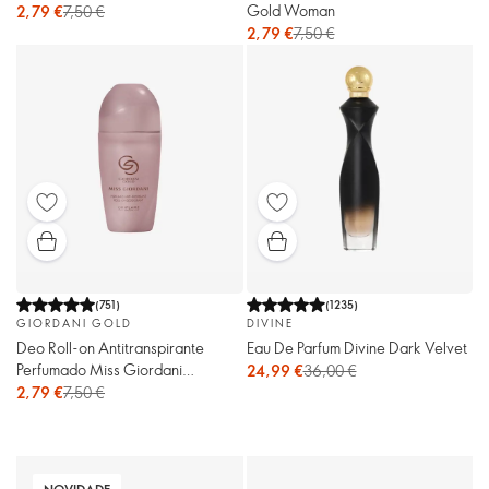
Gold Woman
2,79 €
7,50 €
2,79 €
7,50 €
(
751
)
(
1235
)
GIORDANI GOLD
DIVINE
Deo Roll-on Antitranspirante
Eau De Parfum Divine Dark Velvet
Perfumado Miss Giordani
24,99 €
36,00 €
Giordani Gold
2,79 €
7,50 €
NOVIDADE