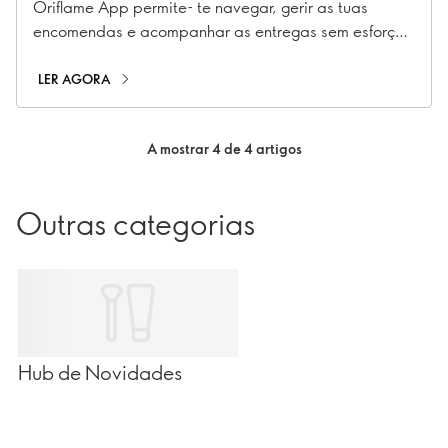
Oriflame App permite- te navegar, gerir as tuas
encomendas e acompanhar as entregas sem esforço,
tudo a partir do teu telemóvel. Quer estejas a
explorar novos produtos ou a verificar as últimas
LER AGORA
ofertas, a aplicação traz uma experiência de compra
perfeita às tuas mãos.
A mostrar 4 de 4 artigos
Outras categorias
Hub de Novidades