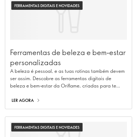
FERRAMENTAS DIGITAIS E NOVIDADES
Ferramentas de beleza e bem‑estar
personalizadas
A beleza é pessoal, e as tuas rotinas também devem
ser assim. Descobre as ferramentas digitais de
beleza e bem‑estar da Oriflame, criadas para te
ajudar a encontrar produtos, rotinas e
recomendações feitos à tua medida. Desde
LER AGORA
experimentar maquilhagem virtualmente e encontrar a
base ideal, até análise de pele com IA e orientação
personalizada de bem‑estar, estas experiências
FERRAMENTAS DIGITAIS E NOVIDADES
interativas tornam mais fácil, inteligente e muito mais
pessoal descobrir o que funciona para ti. Qual