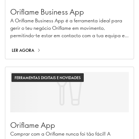
Oriflame Business App
A Oriflame Business App é a ferramenta ideal para
gerir o teu negócio Oriflame em movimento,
permitindo-te estar em contacto com a tua equipa e
acompanhar as estatísticas essenciais do negócio em
tempo real. Quer estejas a dar as boas-vindas aos
LER AGORA
recém-chegados ou a acompanhar o progresso da
equipa, a aplicação garante que tens toda a
informação de que precisas na ponta dos dedos.
FERRAMENTAS DIGITAIS E NOVIDADES
Oriflame App
Comprar com a Oriflame nunca foi tão fácil! A