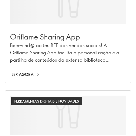
ferramenta vais experimentar primeiro?
Oriflame Sharing App
Bem-vind@ ao teu BFF das vendas sociais! A
Oriflame Sharing App facilita a personalização e a
partilha de conteúdos da extensa biblioteca
multimédia da Oriflame. Disponível em iOS e
Android, a aplicação permite-te personalizar o
LER AGORA
conteúdo com emojis, música e texto, e publicá-lo
diretamente em qualquer uma das tuas plataformas
sociais.
FERRAMENTAS DIGITAIS E NOVIDADES