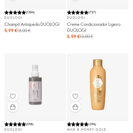
(
1384
)
(
727
)
DUOLOGI
DUOLOGI
Champô Antiqueda DUOLOGI
Creme Condicionador Ligeiro
DUOLOGI
5,99 €
13,00 €
5,99 €
13,00 €
(
598
)
(
396
)
DUOLOGI
MILK & HONEY GOLD