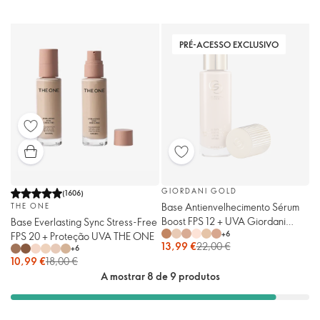
PRÉ-ACESSO EXCLUSIVO
GIORDANI GOLD
(
1606
)
Base Antienvelhecimento Sérum
THE ONE
Boost FPS 12 + UVA Giordani
Base Everlasting Sync Stress-Free
+
6
Gold
FPS 20 + Proteção UVA THE ONE
13,99 €
22,00 €
+
6
10,99 €
18,00 €
A mostrar 8 de 9 produtos