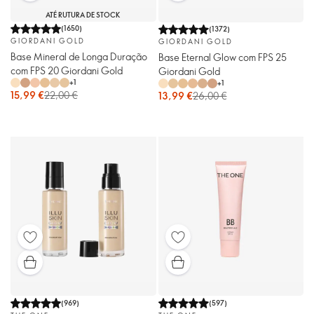
ATÉ RUTURA DE STOCK
(
1650
)
(
1372
)
GIORDANI GOLD
GIORDANI GOLD
Base Mineral de Longa Duração
Base Eternal Glow com FPS 25
com FPS 20 Giordani Gold
Giordani Gold
+
1
+
1
15,99 €
22,00 €
13,99 €
26,00 €
(
969
)
(
597
)