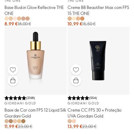
THE ONE
THE ONE
Base Illuskin Glow Reflective THE
Creme BB Beautifier Max com FPS
ONE
15 THE ONE
8,99 €
18,00 €
10,99 €
15,50 €
(
2168
)
(
554
)
GIORDANI GOLD
GIORDANI GOLD
Base de Cor com FPS 12 Liquid Silk
Creme CC FPS 30 + Proteção
Giordani Gold
UVA Giordani Gold
11,99 €
23,00 €
13,99 €
23,00 €