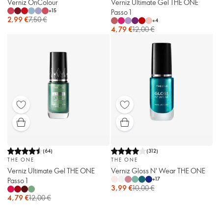
Verniz OnColour
Verniz Ultimate Gel THE ONE
+
15
Passo 1
2,99 €
7,50 €
+
4
4,79 €
12,00 €
(
64
)
(
312
)
THE ONE
THE ONE
Verniz Ultimate Gel THE ONE
Verniz Gloss N' Wear THE ONE
+
17
Passo 1
3,99 €
10,00 €
4,79 €
12,00 €