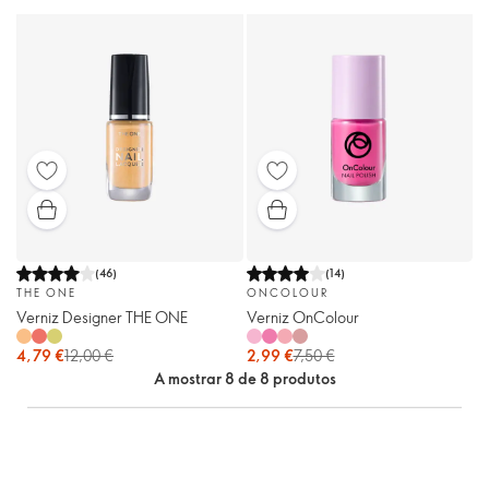
(
46
)
(
14
)
THE ONE
ONCOLOUR
Verniz Designer THE ONE
Verniz OnColour
4,79 €
12,00 €
2,99 €
7,50 €
A mostrar 8 de 8 produtos