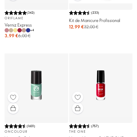
(
342
)
(
233
)
ORIFLAME
Kit de Manicure Profissional
Verniz Express
12,99 €
32,00 €
+
4
3,99 €
6,00 €
(
1601
)
(
757
)
ONCOLOUR
THE ONE