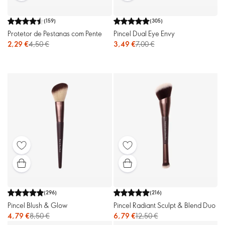
(
159
)
(
305
)
Protetor de Pestanas com Pente
Pincel Dual Eye Envy
2,29 €
4,50 €
3,49 €
7,00 €
(
296
)
(
216
)
Pincel Blush & Glow
Pincel Radiant Sculpt & Blend Duo
4,79 €
8,50 €
6,79 €
12,50 €