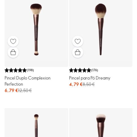
(
198
)
(
176
)
Pincel Duplo Complexion
Pincel para Pó Dreamy
Perfection
4,79 €
8,50 €
6,79 €
12,50 €