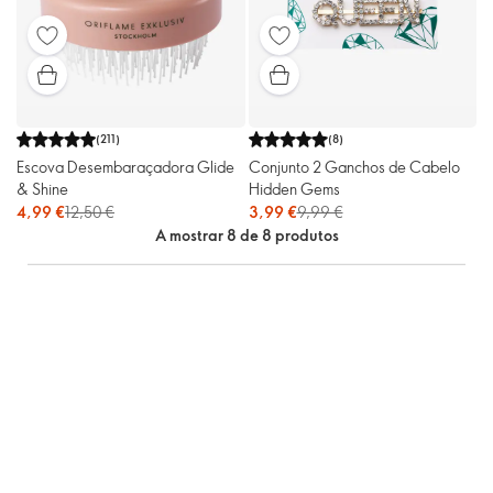
(
211
)
(
8
)
Escova Desembaraçadora Glide
Conjunto 2 Ganchos de Cabelo
& Shine
Hidden Gems
4,99 €
12,50 €
3,99 €
9,99 €
A mostrar 8 de 8 produtos