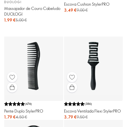
DUOLOGI
Escova Cushion StylerPRO
Massajador de Couro Cabeludo
3,49 €
9,00 €
DUOLOGI
1,99 €
5,00 €
(
474
)
(
386
)
Pente Duplo StylerPRO
Escova Ventilada Flexi StylerPRO
1,79 €
4,50 €
3,79 €
9,50 €