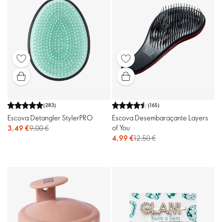
(
283
)
(
165
)
Escova Detangler StylerPRO
Escova Desembaraçante Layers
of You
3,49 €
9,00 €
4,99 €
12,50 €