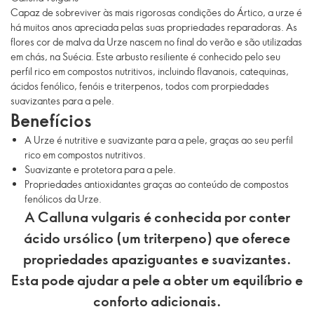
Capaz de sobreviver às mais rigorosas condições do Ártico, a urze é
há muitos anos apreciada pelas suas propriedades reparadoras. As
flores cor de malva da Urze nascem no final do verão e são utilizadas
em chás, na Suécia. Este arbusto resiliente é conhecido pelo seu
perfil rico em compostos nutritivos, incluindo flavanois, catequinas,
ácidos fenólico, fenóis e triterpenos, todos com prorpiedades
suavizantes para a pele.
Benefícios
A Urze é nutritive e suavizante para a pele, graças ao seu perfil
rico em compostos nutritivos.
Suavizante e protetora para a pele.
Propriedades antioxidantes graças ao conteúdo de compostos
fenólicos da Urze.
A Calluna vulgaris é conhecida por conter
ácido ursólico (um triterpeno) que oferece
propriedades apaziguantes e suavizantes.
Esta pode ajudar a pele a obter um equilíbrio e
conforto adicionais.