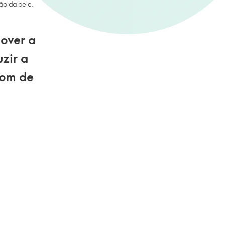
ão da pele.
over a
zir a
tom de