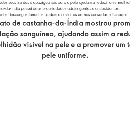
ades suavizantes e apaziguantes para a pele ajudam a reduzir a vermelhid
ha-da-Índia possui boas propriedades adstringentes e antioxidantes.
ades descongestionantes ajudam a aliviar as pernas cansadas e inchadas.
rato de castanha-da-Índia mostrou prom
ulação sanguínea, ajudando assim a redu
lhidão visível na pele e a promover um 
pele uniforme.