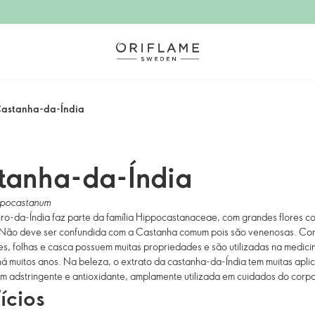
astanha-da-Índia
tanha-da-Índia
ppocastanum
ro-da-Índia faz parte da família Hippocastanaceae, com grandes flores c
 Não deve ser confundida com a Castanha comum pois são venenosas. Con
s, folhas e casca possuem muitas propriedades e são utilizadas na medici
há muitos anos. Na beleza, o extrato da castanha-da-Índia tem muitas apli
 adstringente e antioxidante, amplamente utilizada em cuidados do corpo
ícios