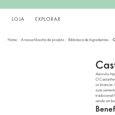
LOJA
EXPLORAR
Home
/
A nossa filosofia de produto
/
Biblioteca de Ingredientes
/
C
Cas
Aesculus hi
O Castanhei
ou brancas.
suas semente
traducional 
sendo um bom
Benef