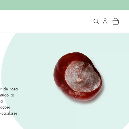
or-de-rosa
tudo, as
na
cações,
 capilares.