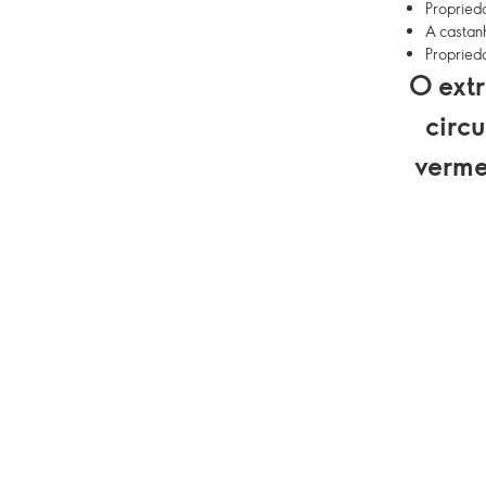
Propried
A castan
Propried
O ext
circ
verme