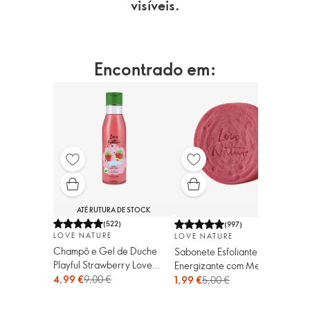
visíveis.
Encontrado em:
ATÉ RUTURA DE STOCK
(
522
)
(
997
)
LOVE NATURE
LOVE NATURE
Champô e Gel de Duche
Sabonete Esfoliante e
Playful Strawberry Love
Energizante com Menta e
Nature Kids
4,99 €
9,00 €
Framboesa Biológicos Love
1,99 €
5,00 €
Nature