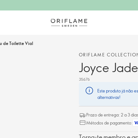
 de Toilette Vial
ORIFLAME COLLECTIO
Joyce Jade 
35676
Este produto já não e
alternativas!
Prazo de entrega: 2 a 3 dia
Métodos de pagamento:
Torna-te membro e ap