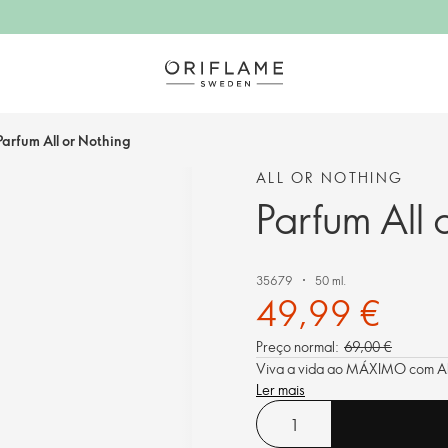
Parfum All or Nothing
ALL OR NOTHING
Parfum All 
35679
50 ml.
49,99 €
Preço normal:
69,00 €
Viva a vida ao MÁXIMO com All 
Ler mais