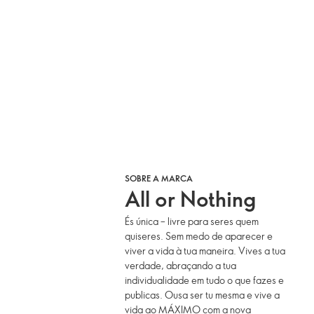
SOBRE A MARCA
All or Nothing
És única – livre para seres quem
quiseres. Sem medo de aparecer e
viver a vida à tua maneira. Vives a tua
verdade, abraçando a tua
individualidade em tudo o que fazes e
publicas. Ousa ser tu mesma e vive a
vida ao MÁXIMO com a nova