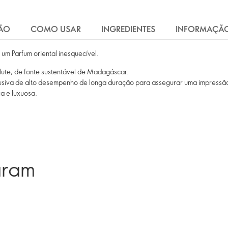
ÃO
COMO USAR
INGREDIENTES
INFORMAÇÃ
um Parfum oriental inesquecível.
lute, de fonte sustentável de Madagáscar.
usiva de alto desempenho de longa duração para assegurar uma impressão
a e luxuosa.
aram