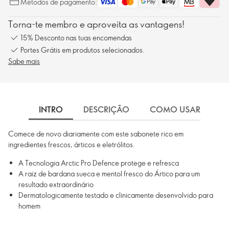
Métodos de pagamento:
Torna-te membro e aproveita as vantagens!
15% Desconto nas tuas encomendas
Portes Grátis em produtos selecionados.
Sabe mais
INTRO
DESCRIÇÃO
COMO USAR
I
Comece de novo diariamente com este sabonete rico em
ingredientes frescos, árticos e eletrólitos.
A Tecnologia Arctic Pro Defence protege e refresca
A raiz de bardana sueca e mentol fresco do Ártico para um
resultado extraordinário
Dermatologicamente testado e clinicamente desenvolvido para
homem