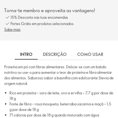
Torna-te membro e aproveita as vantagens!
15% Desconto nas tuas encomendas
Portes Grátis em produtos selecionados.
Sabe mais
INTRO
DESCRIÇÃO
COMO USAR
I
Proteína em pó com fibras alimentares. Delicie-se com um batido
nutritivo ou use-o para aumentar o teor de proteína e fibra alimentar
dos alimentos. Saboroso sabor a baunilha com edulcorante Stevia de
origem natural.
Rico em proteína – soro de leite, ovo e ervilha – 7,7 g por dose de
18 g
Fonte de fibra – rosa mosqueta, beterraba sacarina e maçã – 1,5
g por dose de 18 g
71 calorias por dose de 18 g quando misturado com água