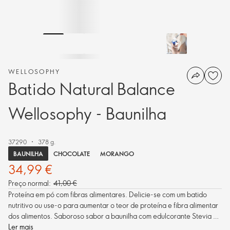
WELLOSOPHY
Batido Natural Balance
Wellosophy - Baunilha
37290
378 g.
BAUNILHA
CHOCOLATE
MORANGO
34,99 €
Preço normal:
41,00 €
Proteína em pó com fibras alimentares. Delicie-se com um batido
nutritivo ou use-o para aumentar o teor de proteína e fibra alimentar
dos alimentos. Saboroso sabor a baunilha com edulcorante Stevia de
origem natural.
Ler mais