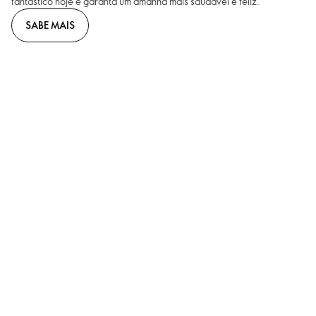
fantástico hoje e garanta um amanhã mais saudável e feliz.
SABE MAIS