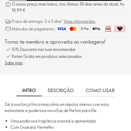
O nosso preço mais baixo, nos últimos 30 dias antes do atual, foi
18,99 €
Prazo de entrega: 2 a 3 dias*
Mais informações
Métodos de pagamento:
Torna-te membro e aproveita as vantagens!
15% Desconto nas tuas encomendas
Portes Grátis em produtos selecionados.
Sabe mais
INTRO
DESCRIÇÃO
COMO USAR
I
Dê à sua força física masculina um impulso intenso com esta
estimulante e poderosa nova Eau de Parfum para Ele.
Uma poderosa fragrância oriental e apimentada
Com Guaraná Vermelho