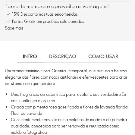
Torna-te membro e aproveita as vantagens!
15% Desconto nas tuas encomendas
Portes Grátis em produtos selecionados.
Sabe mais
INTRO
DESCRIÇÃO
COMO USAR
I
Um aroma feminino Floral Oriental intemporal, que mistura a beleza
elegante das flores com notas cintilantes e efervescentes para criar
em si uma aura que perdura.
Uma fragrância característica para revelar o seu verdadeiro Eu
com confiança e orgulho
Criada com pimenta rosa gaseificada e flores de lavanda florida,
Fleur de Lavande
Conscientemente envolto numa moldura de madeira de primeira
qualidade, concebida para ser removida e reutilizada como
moldura fotográfica