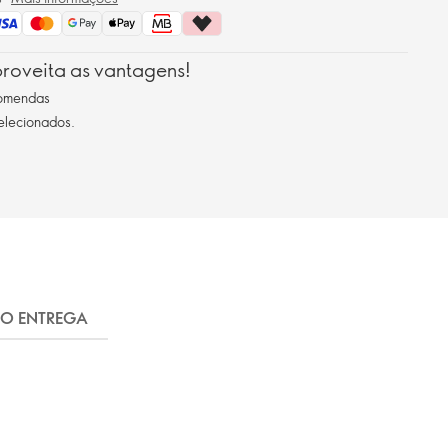
roveita as vantagens!
comendas
selecionados.
FO ENTREGA