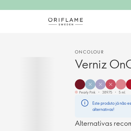
ONCOLOUR
Verniz On
Pearly Pink
38975
5 ml.
Este produto já não e
alternativas!
Alternativas rec