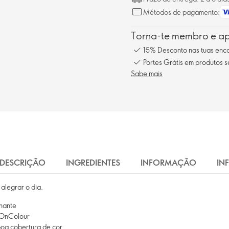
Métodos de pagamento:
Torna-te membro e ap
15% Desconto nas tuas en
Portes Grátis em produtos 
Sabe mais
DESCRIÇÃO
INGREDIENTES
INFORMAÇÃO
IN
alegrar o dia.
hante
r OnColour
oa cobertura de cor