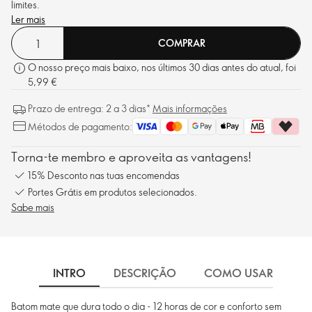
limites.
Ler mais
COMPRAR
O nosso preço mais baixo, nos últimos 30 dias antes do atual, foi
5,99 €
Prazo de entrega: 2 a 3 dias*
Mais informações
Métodos de pagamento:
Torna-te membro e aproveita as vantagens!
15% Desconto nas tuas encomendas
Portes Grátis em produtos selecionados.
Sabe mais
INTRO
DESCRIÇÃO
COMO USAR
I
Batom mate que dura todo o dia - 12 horas de cor e conforto sem