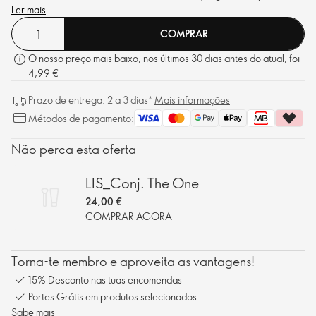
com volume, comprimento, curvatura e separação e elevação.
Ler mais
COMPRAR
O nosso preço mais baixo, nos últimos 30 dias antes do atual, foi
4,99 €
Prazo de entrega: 2 a 3 dias*
Mais informações
Métodos de pagamento:
Não perca esta oferta
LIS_Conj. The One
24,00 €
COMPRAR AGORA
Torna-te membro e aproveita as vantagens!
15% Desconto nas tuas encomendas
Portes Grátis em produtos selecionados.
Sabe mais