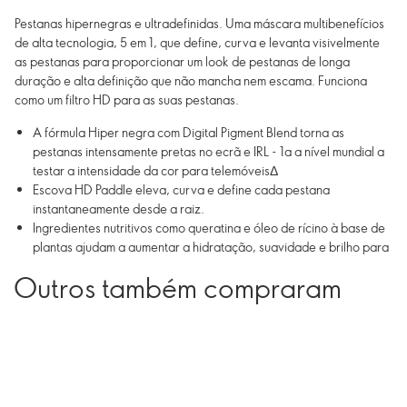
Pestanas hipernegras e ultradefinidas. Uma máscara multibenefícios
de alta tecnologia, 5 em 1, que define, curva e levanta visivelmente
as pestanas para proporcionar um look de pestanas de longa
duração e alta definição que não mancha nem escama. Funciona
como um filtro HD para as suas pestanas.
A fórmula Hiper negra com Digital Pigment Blend torna as
pestanas intensamente pretas no ecrã e IRL - 1a a nível mundial a
testar a intensidade da cor para telemóveisΔ
Escova HD Paddle eleva, curva e define cada pestana
instantaneamente desde a raiz.
Ingredientes nutritivos como queratina e óleo de rícino à base de
plantas ajudam a aumentar a hidratação, suavidade e brilho para
uso diário
Outros também compraram