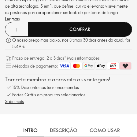
de alta tecnologia, 5 em 1, que define, curva e levanta visivelmente
as pestanas para proporcionar um look de pestanas de longa
duração e alta definição que não mancha nem escama. Funciona
Ler mais
como um filtro HD para as suas pestanas.
COMPRAR
O nosso preço mais baixo, nos últimos 30 dias antes do atual, foi
5,49 €
Prazo de entrega: 2 a 3 dias*
Mais informações
Métodos de pagamento:
Torna-te membro e aproveita as vantagens!
15% Desconto nas tuas encomendas
Portes Grátis em produtos selecionados.
Sabe mais
INTRO
DESCRIÇÃO
COMO USAR
I