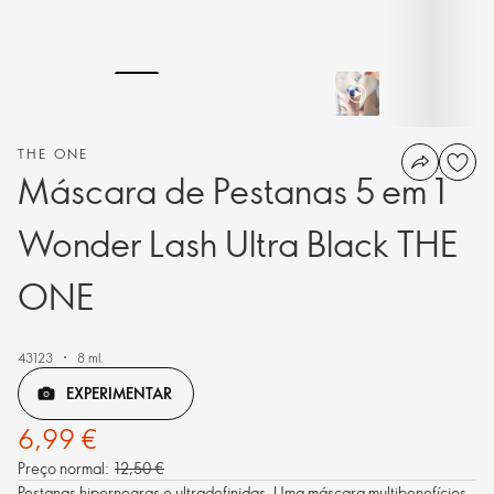
THE ONE
Máscara de Pestanas 5 em 1
Wonder Lash Ultra Black THE
ONE
43123
8 ml.
EXPERIMENTAR
6,99 €
Preço normal:
12,50 €
Pestanas hipernegras e ultradefinidas. Uma máscara multibenefícios