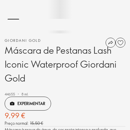
GIORDANI GOLD
Máscara de Pestanas Lash
Iconic Waterproof Giordani
Gold
44655
8 ml.
EXPERIMENTAR
9,99 €
Preço normal:
15,50 €
Máscara à prova de água, de cor preta intensa e profunda, que