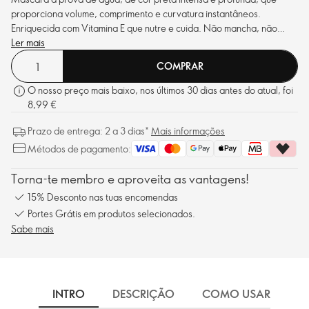
proporciona volume, comprimento e curvatura instantâneos.
Enriquecida com Vitamina E que nutre e cuida. Não mancha, não
forma grumos, nem escama.
Ler mais
COMPRAR
O nosso preço mais baixo, nos últimos 30 dias antes do atual, foi
8,99 €
Prazo de entrega: 2 a 3 dias*
Mais informações
Métodos de pagamento:
Torna-te membro e aproveita as vantagens!
15% Desconto nas tuas encomendas
Portes Grátis em produtos selecionados.
Sabe mais
INTRO
DESCRIÇÃO
COMO USAR
I