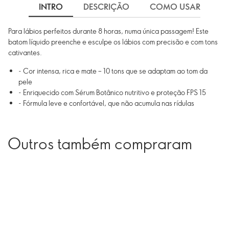
INTRO
DESCRIÇÃO
COMO USAR
I
Para lábios perfeitos durante 8 horas, numa única passagem! Este
batom líquido preenche e esculpe os lábios com precisão e com tons
cativantes.
- Cor intensa, rica e mate – 10 tons que se adaptam ao tom da
pele
- Enriquecido com Sérum Botânico nutritivo e proteção FPS 15
- Fórmula leve e confortável, que não acumula nas rídulas
Outros também compraram