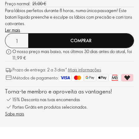
Preço normal:
21,00 €
Para lábios perfeitos durante 8 horas, numa única passagem! Este
batom líquido preenche e esculpe os lábios com precisão e com tons
cativantes.
Ler mais
COMPRAR
O nosso preço mais baixo, nos últimos 30 dias antes do atual, foi
11,99 €
Prazo de entrega: 2 a 3 dias*
Mais informações
Métodos de pagamento:
Torna-te membro e aproveita as vantagens!
15% Desconto nas tuas encomendas
Portes Grátis em produtos selecionados.
Sabe mais