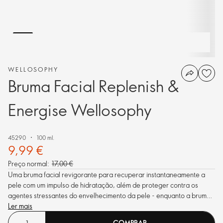
WELLOSOPHY
Bruma Facial Replenish &
Energise Wellosophy
45290
100 ml.
9,99 €
Preço normal:
17,00 €
Uma bruma facial revigorante para recuperar instantaneamente a
pele com um impulso de hidratação, além de proteger contra os
agentes stressantes do envelhecimento da pele - enquanto a bruma
ultrafina energiza os sentidos. Cuidados do rosto vegan com extrato
Ler mais
protetor adaptogénico de Ginseng Siberiano.
COMPRAR