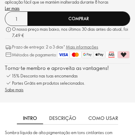
aplicação fácil que se mantém inalterada durante 8 horas
Ler mais
COMPRAR
O nosso preço mais baixo, nos últimos 30 dias antes do atual, foi
7,49 €
Prazo de entrega: 2 a 3 dias*
Mais informações
Métodos de pagamento:
Torna-te membro e aproveita as vantagens!
15% Desconto nas tuas encomendas
Portes Grátis em produtos selecionados.
Sabe mais
INTRO
DESCRIÇÃO
COMO USAR
I
Sombra líquida de alta pigmentação em tons cintilantes com