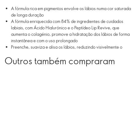
A fórmula rica em pigmentos envolve os lábios numa cor saturada
de longa duração
A fórmula enriquecida com 84% de ingredientes de cuidados
labiais, com Ácido Hialurónico e o Peptídeo Lip Revive, que
aumenta o colagénio, promove a hidratação dos lábios de forma
instantânea e com o uso prolongado
Preenche, suaviza e alisa os lábios, reduzindo visivelmente o
aparecimento de rídulas e repondo a hidratação dos lábios
Outros também compraram