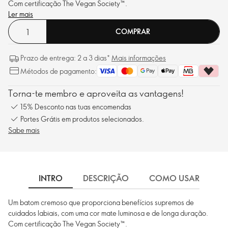
Com certificação The Vegan Society™.
Ler mais
COMPRAR
Prazo de entrega: 2 a 3 dias*
Mais informações
Métodos de pagamento:
Torna-te membro e aproveita as vantagens!
15% Desconto nas tuas encomendas
Portes Grátis em produtos selecionados.
Sabe mais
INTRO
DESCRIÇÃO
COMO USAR
I
Um batom cremoso que proporciona benefícios supremos de
cuidados labiais, com uma cor mate luminosa e de longa duração.
Com certificação The Vegan Society™.