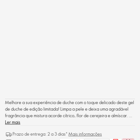
Melhore a sua experiência de duche com o toque delicado deste gel
de duche de edição limitada! Limpa a pele e deixa uma agradável
fragrância que mistura acorde cítrico, flor de cerejeira e almíscar. O
frasco de design feminino delicado serve também como elemento de
Ler mais
decoração na casa de banho.
Prazo de entrega: 2 a 3 dias*
Mais informações