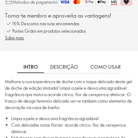
Métodos de pagamento:
Torna-te membro e aproveita as vantagens!
15% Desconto nas tuas encomendas
Portes Grátis em produtos selecionados.
Sabe mais
INTRO
DESCRIÇÃO
COMO USAR
I
Melhore a sua experiência de duche com o toque delicado deste gel
de duche de edição limitada! Limpa a pele e deixa uma agradável
fragrância que mistura acorde cítrico, flor de cerejeira e almíscar. O
frasco de design feminino delicado serve também como elemento de
decoração na casa de banho.
Limpa a pele e deixa uma fragrância agradável.
Com delicadas notas florais: acorde cítrico, flor de cerejeira e
almíscar.
Embalagem com design feminino para decorar a prateleira da