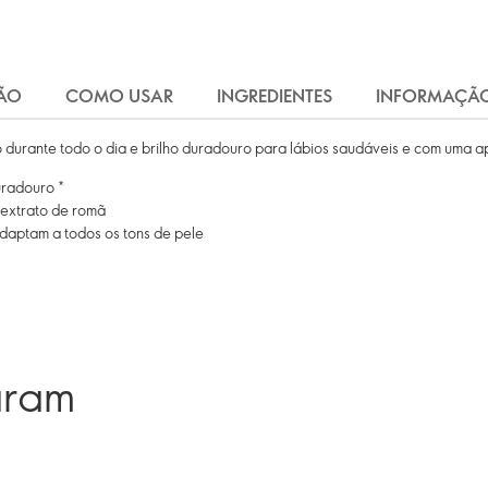
ÃO
COMO USAR
INGREDIENTES
INFORMAÇÃ
ção durante todo o dia e brilho duradouro para lábios saudáveis e com uma 
uradouro *
 extrato de romã
adaptam a todos os tons de pele
aram