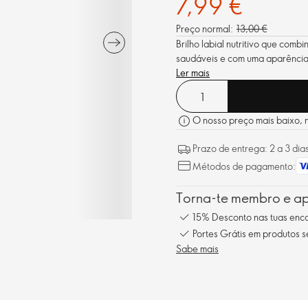
7,99 €
Preço normal:
13,00 €
Brilho labial nutritivo que comb
saudáveis e com uma aparência
Ler mais
O nosso preço mais baixo, no
Prazo de entrega: 2 a 3 dia
Métodos de pagamento:
Torna-te membro e ap
15% Desconto nas tuas en
Portes Grátis em produtos 
Sabe mais