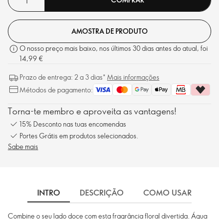
AMOSTRA DE PRODUTO
O nosso preço mais baixo, nos últimos 30 dias antes do atual, foi
14,99 €
Prazo de entrega: 2 a 3 dias*
Mais informações
Métodos de pagamento:
Torna-te membro e aproveita as vantagens!
15% Desconto nas tuas encomendas
Portes Grátis em produtos selecionados.
Sabe mais
INTRO
DESCRIÇÃO
COMO USAR
I
Combine o seu lado doce com esta fragrância floral divertida. Água