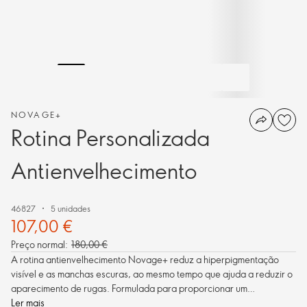
NOVAGE+
Rotina Personalizada
Antienvelhecimento
46827
5 unidades
107,00 €
Preço normal:
180,00 €
A rotina antienvelhecimento Novage+ reduz a hiperpigmentação
visível e as manchas escuras, ao mesmo tempo que ajuda a reduzir o
aparecimento de rugas. Formulada para proporcionar um
desempenho superior da pele, para uma pele mais luminosa e de
Ler mais