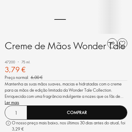
Creme de Mãos Wonder Tale
47200
75 ml.
3,79 €
Preço normal:
6,00 €
Mantenha as suas mãos suaves, macias e hidratadas com o creme
para as mãos de edição limitada da Wonder Tale Collection.
Enriquecida com uma fragrância indulgente a nozes que os fãs de
guloseimas vão adorar!
Ler mais
COMPRAR
O nosso preço mais baixo, nos últimos 30 dias antes do atual, foi
3,29 €