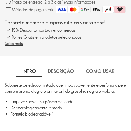
Prazo de entrega: 2 a 3 dias*
Mais informações
Métodos de pagamento:
Torna-te membro e aproveita as vantagens!
15% Desconto nas tuas encomendas
Portes Grátis em produtos selecionados.
Sabe mais
INTRO
DESCRIÇÃO
COMO USAR
I
Sabonete de edição limitada que limpa suavemente e perfuma a pele
com um aroma alegre e primaveril de groselha negra e violeta.
Limpeza suave, fragrância delicada
Dermatologicamente testado
Fórmula biodegradável**