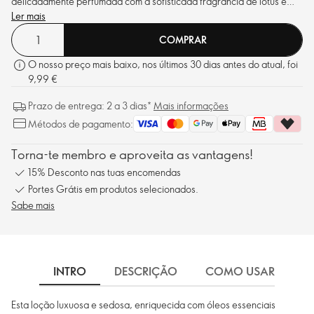
delicadamente perfumada com a sofisticada fragrância de lótus e
cedro.
Ler mais
COMPRAR
O nosso preço mais baixo, nos últimos 30 dias antes do atual, foi
9,99 €
Prazo de entrega: 2 a 3 dias*
Mais informações
Métodos de pagamento:
Torna-te membro e aproveita as vantagens!
15% Desconto nas tuas encomendas
Portes Grátis em produtos selecionados.
Sabe mais
INTRO
DESCRIÇÃO
COMO USAR
I
Esta loção luxuosa e sedosa, enriquecida com óleos essenciais