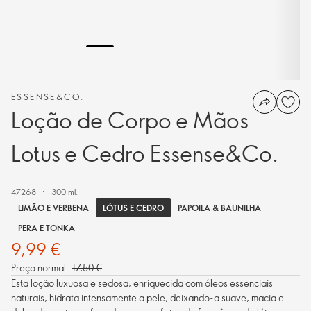
ESSENSE&CO.
Loção de Corpo e Mãos
Lotus e Cedro Essense&Co.
47268
300 ml.
LÓTUS E CEDRO
LIMÃO E VERBENA
PAPOILA & BAUNILHA
PERA E TONKA
9,99 €
Preço normal:
17,50 €
Esta loção luxuosa e sedosa, enriquecida com óleos essenciais
naturais, hidrata intensamente a pele, deixando-a suave, macia e