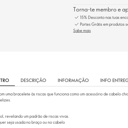
Torna-te membro e ap
15% Desconto nas tuas en
Portes Grátis em produtos 
Sabe mais
NTRO
DESCRIÇÃO
INFORMAÇÃO
INFO ENTRE
 com uma bracelete às riscas que funciona como um acessório de cabelo ch
elizes.
ol, revelando um padrão de riscas vivas.
 quer seja usada no braço ou no cabelo