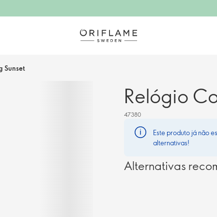
g Sunset
Relógio Co
47380
Este produto já não e
alternativas!
Alternativas rec