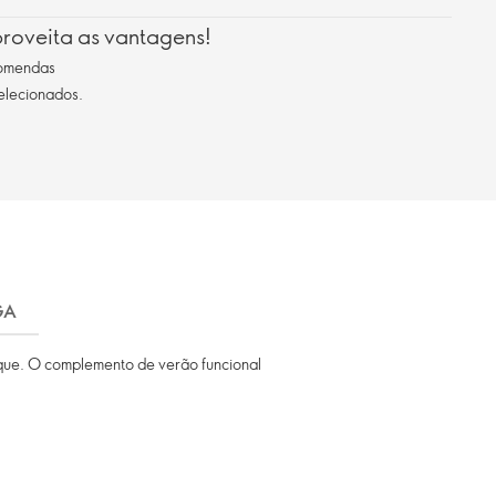
roveita as vantagens!
comendas
selecionados.
GA
ique. O complemento de verão funcional