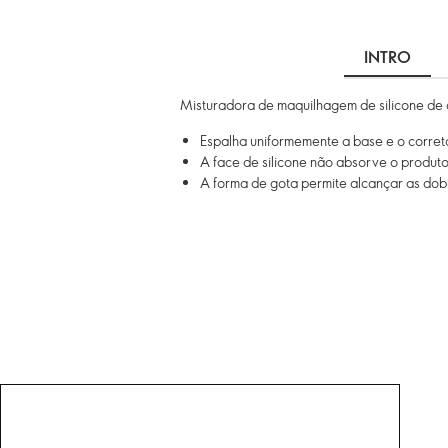
INTRO
Misturadora de maquilhagem de silicone de 
Espalha uniformemente a base e o corre
A face de silicone não absorve o produt
A forma de gota permite alcançar as dobr