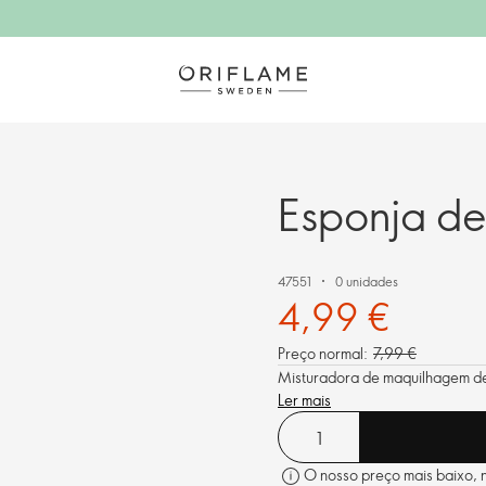
Esponja de
47551
0 unidades
4,99 €
Preço normal:
7,99 €
Misturadora de maquilhagem de 
Ler mais
O nosso preço mais baixo, no