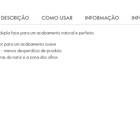
DESCRIÇÃO
COMO USAR
INFORMAÇÃO
IN
dupla face para um acabamento natural e perfeito.
tor para um acabamento suave
o - menos desperdício de produto
as do nariz e a zona dos olhos