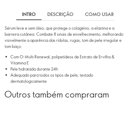
INTRO
DESCRIÇÃO
COMO USAR
I
Sérum leve e sem óleo, que protege o colagénio, a elastina e a
barreira cutânea. Combate 8 sinais de envelhecimento, melhorando
visivelmente a aparência das rídulas, rugas, tom de pele irregular e
tom baço.
Com O-Multi Renewal, polipetídeos de Extrato de Ervilha &
Vitamina E
Pele hidratada durante 24h
Adequado para todos os tipos de pele, testado
dermatologicamente
Outros também compraram