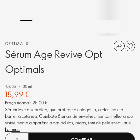
OPTIMALS
Sérum Age Revive Opt
Optimals
47685
30 ml.
15,99 €
Preço normal:
25,00 €
Sérum leve e sem óleo, que protege o colagénio, a elastina e a
barreira cutânea. Combate 8 sinais de envelhecimento, melhorando
visivelmente a aparência das rídulas, rugas, tom de pele irregular e
tom baço.
Ler mais
COMPRAR