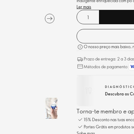
indulgente enriquecida com pó 
Ler mais
O nosso preço mais baixo, no
Prazo de entrega: 2 a 3 dia
Métodos de pagamento:
DIAGNÓSTICO
Descubra os Cu
Torna-te membro e ap
15% Desconto nas tuas en
Portes Grátis em produtos 
Sabe mais