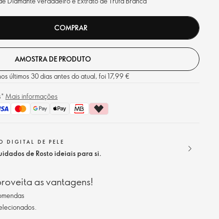
de Diamante verdadeiro e Extrato de Trufa Branca
COMPRAR
AMOSTRA DE PRODUTO
s últimos 30 dias antes do atual, foi 17,99 €
s*
Mais informações
 DIGITAL DE PELE
idados de Rosto ideiais para si.
roveita as vantagens!
comendas
selecionados.