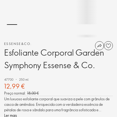
ESSENSE&CO.
Esfoliante Corporal Garden
Symphony Essense & Co.
47700
250 ml.
12,99 €
Preço normal:
18,00 €
Um luxuoso esfoliante corporal que suaviza a pele com grânulos de
casca de amêndoa. Enriquecida com a verdadeira essência de
pétalas de rosa e sândalo para uma fragrância sofisticada e
duradouro.
Ler mais