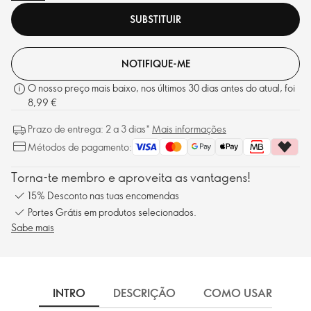
SUBSTITUIR
NOTIFIQUE-ME
O nosso preço mais baixo, nos últimos 30 dias antes do atual, foi
8,99 €
Prazo de entrega: 2 a 3 dias*
Mais informações
Métodos de pagamento:
Torna-te membro e aproveita as vantagens!
15% Desconto nas tuas encomendas
Portes Grátis em produtos selecionados.
Sabe mais
INTRO
DESCRIÇÃO
COMO USAR
I