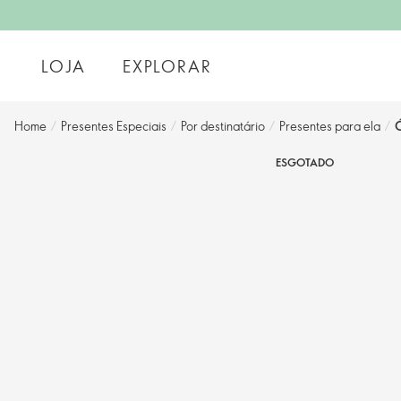
LOJA
EXPLORAR
Home
/
Presentes Especiais
/
Por destinatário
/
Presentes para ela
/
Ó
ESGOTADO