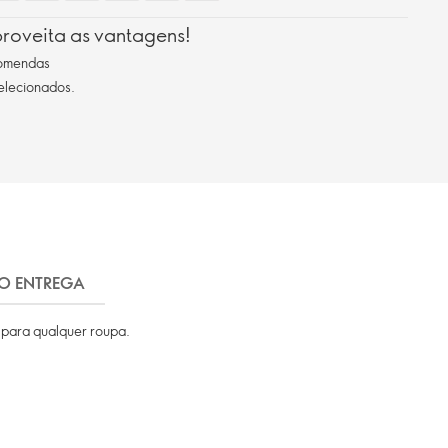
roveita as vantagens!
comendas
selecionados.
FO ENTREGA
 para qualquer roupa.