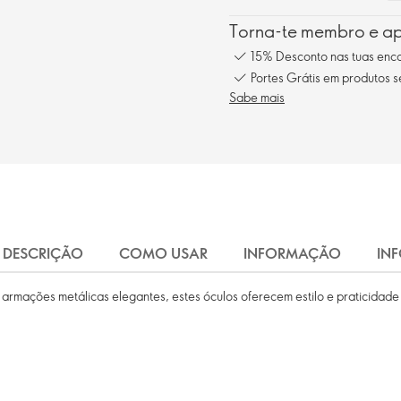
Torna-te membro e ap
15% Desconto nas tuas en
Portes Grátis em produtos 
Sabe mais
DESCRIÇÃO
COMO USAR
INFORMAÇÃO
IN
armações metálicas elegantes, estes óculos oferecem estilo e praticidade