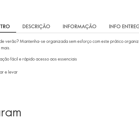
NTRO
DESCRIÇÃO
INFORMAÇÃO
INFO ENTRE
de verão? Mantenha-se organizada sem esforço com este prático organiza
 mais.
ção fácil e rápido acesso aos essenciais
ar e levar
aram