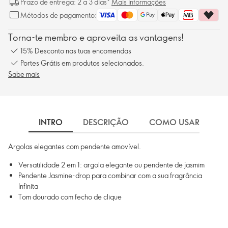
Prazo de entrega: 2 a 3 dias*
Mais informações
Métodos de pagamento:
Torna-te membro e aproveita as vantagens!
15% Desconto nas tuas encomendas
Portes Grátis em produtos selecionados.
Sabe mais
INTRO
DESCRIÇÃO
COMO USAR
I
Argolas elegantes com pendente amovível.
Versatilidade 2 em 1: argola elegante ou pendente de jasmim
Pendente Jasmine-drop para combinar com a sua fragrância
Infinita
Tom dourado com fecho de clique