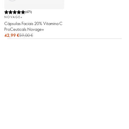
(
671
)
NOVAGE+
Cápsulas Faciais 20% Vitamina C
ProCeuticals Novage+
42,99 €
59,00 €