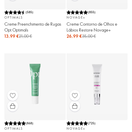
(
585
)
(
855
)
OPTIMALS
NOVAGE+
Creme Preenchimento de Rugas
Creme Contorno de Olhos e
Opt Optimals
Lábios Restore Novage+
13,99 €
21,00 €
26,99 €
35,00 €
(
868
)
(
725
)
OPTIMALS
NOVAGE+