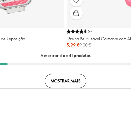
)
(
44
)
s de Reposição
Lâmina Reutilizável Calmante com A
5,99 €
9,00 €
A mostrar 8 de 41 produtos
MOSTRAR MAIS