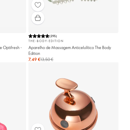
(
295
)
THE-BODY-EDITION
e Optifresh -
Aparelho de Massagem Anticelulítico The Body
Edition
7,49 €
13,50 €