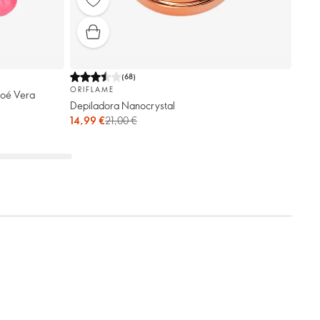
(
68
)
ORIFLAME
loé Vera
Depiladora Nanocrystal
14,99 €
21,00 €