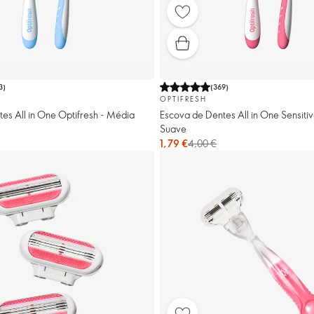
3
)
(
369
)
OPTIFRESH
es All in One Optifresh - Média
Escova de Dentes All in One Sensitiv
Suave
1,79 €
4,00 €