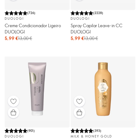
(
726
)
(
2228
)
DUOLOGI
DUOLOGI
Creme Condicionador Ligeiro
Spray Capilar Leave-in CC
DUOLOGI
DUOLOGI
5,99 €
13,00 €
5,99 €
13,00 €
(
901
)
(
393
)
DUOLOGI
MILK & HONEY GOLD