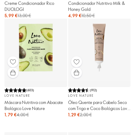
Creme Condicionador Rico
Condicionador Nutritivo Milk &
DUOLOGI
Honey Gold
5,99 €
13,00 €
4,99 €
10,50 €
(
603
)
(
912
)
LOVE NATURE
LOVE NATURE
Máscara Nutritiva com Abacate
Óleo Quente para Cabelo Seco
Biológico Love Nature
com Trigo e Coco Biológicos Love
Nature
1,79 €
4,00 €
1,29 €
2,00 €