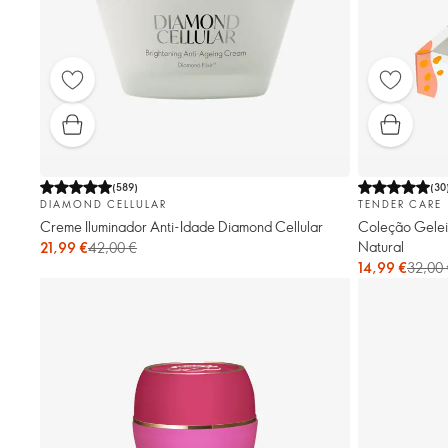
(
589
)
(
30
DIAMOND CELLULAR
TENDER CARE
Creme Iluminador Anti-Idade Diamond Cellular
Coleção Gelei
Natural
21,99 €
42,00 €
14,99 €
32,00