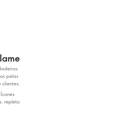
flame
dadeiros
os pelas
 clientes.
 Ícones
, repleto