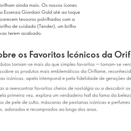
brilham ainda mais. Os nossos ícones
do Essenza Giordani Gold até ao toque
, parecem tesouros polvilhados com a
rilho de cuidado (Tender), um brilho
tivas terem acabado.
bre os Favoritos Icónicos da Ori
dutos tornam-se mais do que simples favoritos — tornam-se ver
scobre os produtos mais emblemáticos da Oriflame, reconhecid
las icónicas, apelo intemporal e pela fidelidade de gerações de
as a reencontrar favoritos cheios de nostalgia ou a descobrir os
ela primeira vez, explora um verdadeiro hall da fama da beleza
s de pele de culto, máscaras de pestanas icónicas e perfumes
is, adorados e recomprados ao longo dos anos.