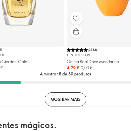
51
)
(
3383
)
LD
TENDER CARE
a Giordani Gold
Geleia Real Doce Mandarina
 €
4,29 €
10,00 €
A mostrar 8 de 30 produtos
MOSTRAR MAIS
sentes mágicos.