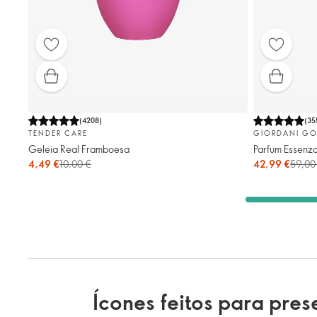
(
4208
)
(
35
TENDER CARE
GIORDANI GO
Geleia Real Framboesa
Parfum Essenz
4,49 €
10,00 €
42,99 €
59,00
Ícones feitos para pre